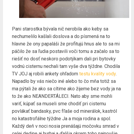
Pani starostka bývala nič nerobila ako keby sa
nechumelilo kašlali doslova a do písmená na to
hlavne že ony papaláši že profitujú hnus ale to sa mi
páčilo že sa ľudia postavili voči tomu a začalo sa to
riešiť no dosť neskoro podotýkam dali pri bytovky
vodnú cisternu nechali tam vyše dva týždne. Chodila
TV JOJ aj robili ankety ohľadom
testu kvality vody
.
Napadlo by vás niečo iné alebo to čo mňa totiž sa
ma pýtali že ako sa cítime ako žijeme bez vody ja na
to že ako NEANDERTÁLECI. Nato aby sme mohli
variť, kúpať sa museli sme chodiť pri cisternu
povlákať bandasky, pvc fľaše od minerálok, kastról
no katastrofálne týždne Ja a moja rodina a spol.
Každý deň v noci nosia prenášajú močovku smrad v
celej dedine aj hurhaj.a ďalšia okrem toho najnovšie