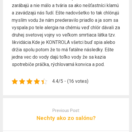
zarábajú a nie málo a tvária sa ako nešťastníci klamú
a zavádzajú nás ľudí. Ešte nadovšetko to tak chlórujú
myslím vodu že nám prederavilo priadlo a ja som sa
vyspala po tele alergia na chémiu veď chlór dávali za
druhej svetovej vojny vo veľkom smrtiaca látka tzv.
likvidácia.Kde je KONTROLA všetci buď spia alebo
držia spolu potom že to má fatálne následky. Ešte
jedna vec do vody dajú toľko vody že sa kazia
spotrebiče práčka, rýchlovarná konvica a pod.
4.4/5 - (16 votes)
Post
navigation
Previous Post:
Nechty ako zo salónu?