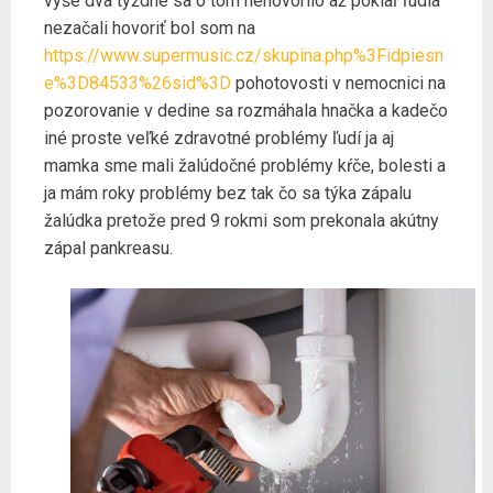
vyše dva týždne sa o tom nehovorilo až pokiaľ ľudia
nezačali hovoriť bol som na
https://www.supermusic.cz/skupina.php%3Fidpiesn
e%3D84533%26sid%3D
pohotovosti v nemocnici na
pozorovanie v dedine sa rozmáhala hnačka a kadečo
iné proste veľké zdravotné problémy ľudí ja aj
mamka sme mali žalúdočné problémy kŕče, bolesti a
ja mám roky problémy bez tak čo sa týka zápalu
žalúdka pretože pred 9 rokmi som prekonala akútny
zápal pankreasu.