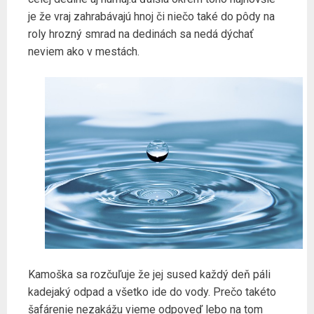
je že vraj zahrabávajú hnoj či niečo také do pôdy na
roly hrozný smrad na dedinách sa nedá dýchať
neviem ako v mestách.
Kamoška sa rozčuľuje že jej sused každý deň páli
kadejaký odpad a všetko ide do vody. Prečo takéto
šafárenie nezakážu vieme odpoveď lebo na tom