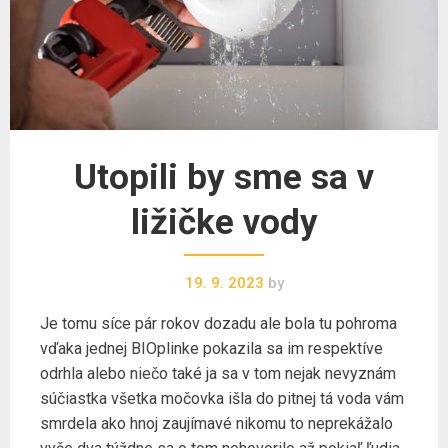
Utopili by sme sa v
ližičke vody
19. 9. 2023
by
Je tomu síce pár rokov dozadu ale bola tu pohroma
vďaka jednej BIOplinke pokazila sa im respektíve
odrhla alebo niečo také ja sa v tom nejak nevyznám
súčiastka všetka močovka išla do pitnej tá voda vám
smrdela ako hnoj zaujímavé nikomu to neprekážalo