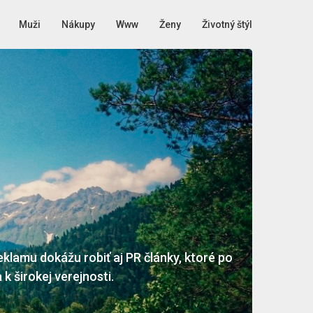
Muži
Nákupy
Www
Ženy
Životný štýl
klamu dokážu robiť aj PR články, ktoré po
 širokej verejnosti.