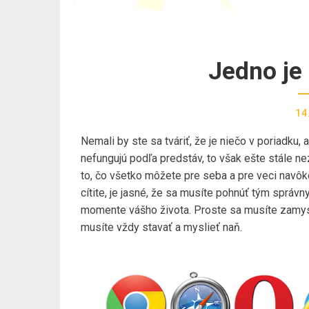
Jedno je 
14
Nemali by ste sa tváriť, že je niečo v poriadku, 
nefungujú podľa predstáv, to však ešte stále n
to, čo všetko môžete pre seba a pre veci navôko
cítite, je jasné, že sa musíte pohnúť tým spr
momente vášho života. Proste sa musíte zamysli
musíte vždy stavať a myslieť naň.