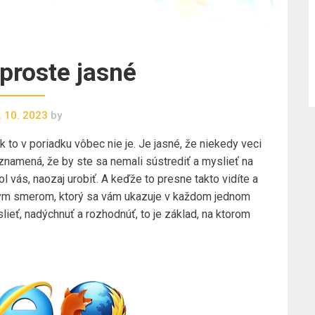
proste jasné
. 10. 2023
by
ak to v poriadku vôbec nie je. Je jasné, že niekedy veci
eznamená, že by ste sa nemali sústrediť a myslieť na
l vás, naozaj urobiť. A keďže to presne takto vidíte a
ávnym smerom, ktorý sa vám ukazuje v každom jednom
eť, nadýchnuť a rozhodnúť, to je základ, na ktorom