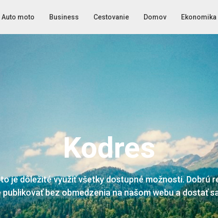
Auto moto
Business
Cestovanie
Domov
Ekonomika
Kodres
o je dôležité využiť všetky dostupné možnosti. Dobrú re
 publikovať bez obmedzenia na našom webu a dostať sa k