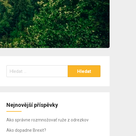
Vyhledávání
Nejnovější příspěvky
Ako správne rozmnožovať ruže z odrezkov
Ako dopadne Brexit?