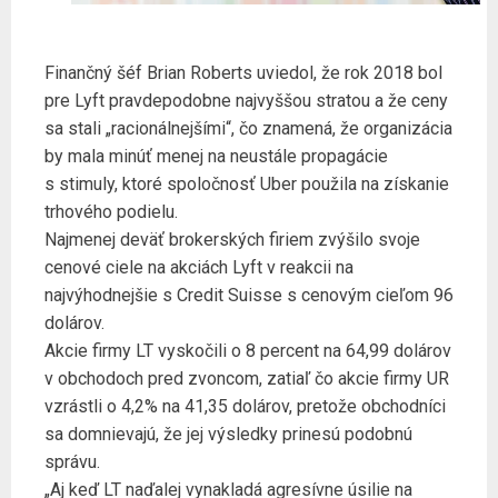
Finančný šéf Brian Roberts uviedol, že rok 2018 bol
pre Lyft pravdepodobne najvyššou stratou a že ceny
sa stali „racionálnejšími“, čo znamená, že organizácia
by mala minúť menej na neustále propagácie
s stimuly, ktoré spoločnosť Uber použila na získanie
trhového podielu.
Najmenej deväť brokerských firiem zvýšilo svoje
cenové ciele na akciách Lyft v reakcii na
najvýhodnejšie s Credit Suisse s cenovým cieľom 96
dolárov.
Akcie firmy LT vyskočili o 8 percent na 64,99 dolárov
v obchodoch pred zvoncom, zatiaľ čo akcie firmy UR
vzrástli o 4,2% na 41,35 dolárov, pretože obchodníci
sa domnievajú, že jej výsledky prinesú podobnú
správu.
„Aj keď LT naďalej vynakladá agresívne úsilie na