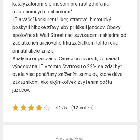
katalyzátorom s prínosom pre rast zdieľania
a autonómnych technológií.“
LT a väčší konkurent Uber, stratové, historický
poskytli hlboké zľavy, aby prilákali jazdcov. Obavy
spoločnosti Wall Street nad súvisiacimi nákladmi od
začiatku ich akciového trhu začiatkom tohto roka
prinútil akcie znížiť.
Analytici organizácie Canaccord uviedli, že nárast
výnosov na LT v tomto štvrťroku o 22% sa zdal byť
oveľa viac poháňaný znížením stimulov, ktoré dáva
zákazníkom, ako akýmkoľvek zvýšením počtu
jazdcov.
4.2/5 - (12 votes)
Post
navigation
Previous Post: