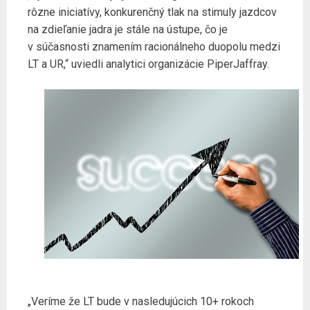
rôzne iniciatívy, konkurenčný tlak na stimuly jazdcov
na zdieľanie jadra je stále na ústupe, čo je
v súčasnosti znamením racionálneho duopolu medzi
LT a UR,“ uviedli analytici organizácie PiperJaffray.
„Veríme že LT bude v nasledujúcich 10+ rokoch