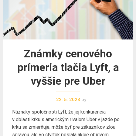
Známky cenového
prímeria tlačia Lyft, a
vyššie pre Uber
22. 5. 2023
by
Náznaky spoločnosti Lyft, že jej konkurencia
v oblasti krku s americkým rivalom Uber v jazde po
krku sa zmierňuje, môže byť pre zákazníkov zlou
správou, ale vo štvrtok poslala akcie obidvom