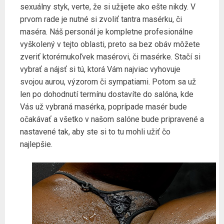
sexuálny styk, verte, že si užijete ako ešte nikdy. V
prvom rade je nutné si zvoliť tantra masérku, či
maséra. Náš personál je kompletne profesionálne
vyškolený v tejto oblasti, preto sa bez obáv môžete
zveriť ktorémukoľvek masérovi, či masérke. Stačí si
vybrať a nájsť si tú, ktorá Vám najviac vyhovuje
svojou aurou, výzorom či sympatiami. Potom sa už
len po dohodnutí termínu dostavíte do salóna, kde
Vás už vybraná masérka, poprípade masér bude
očakávať a všetko v našom salóne bude pripravené a
nastavené tak, aby ste si to tu mohli užiť čo
najlepšie.