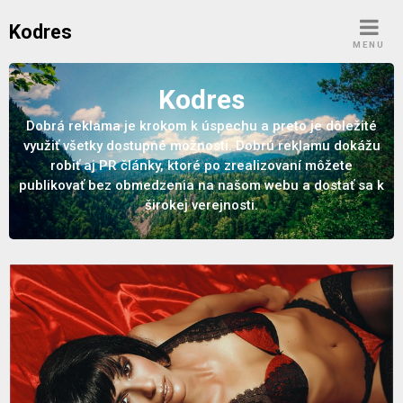
Skip
Kodres
to
MENU
content
Kodres
Dobrá reklama je krokom k úspechu a preto je dôležité
využiť všetky dostupné možnosti. Dobrú reklamu dokážu
robiť aj PR články, ktoré po zrealizovaní môžete
publikovať bez obmedzenia na našom webu a dostať sa k
širokej verejnosti.