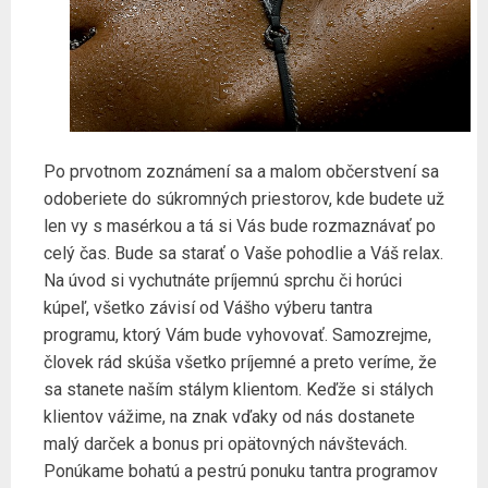
Po prvotnom zoznámení sa a malom občerstvení sa
odoberiete do súkromných priestorov, kde budete už
len vy s masérkou a tá si Vás bude rozmaznávať po
celý čas. Bude sa starať o Vaše pohodlie a Váš relax.
Na úvod si vychutnáte príjemnú sprchu či horúci
kúpeľ, všetko závisí od Vášho výberu tantra
programu, ktorý Vám bude vyhovovať. Samozrejme,
človek rád skúša všetko príjemné a preto veríme, že
sa stanete naším stálym klientom. Keďže si stálych
klientov vážime, na znak vďaky od nás dostanete
malý darček a bonus pri opätovných návštevách.
Ponúkame bohatú a pestrú ponuku tantra programov