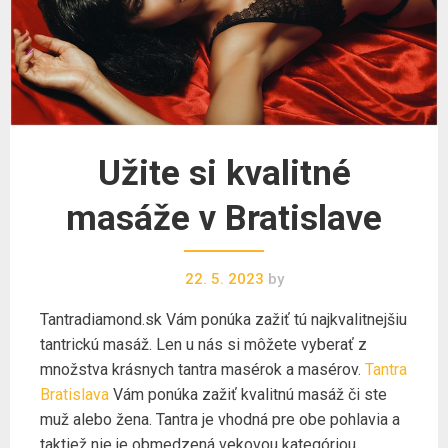
Užite si kvalitné
masáže v Bratislave
22. 5. 2023
by
Tantradiamond.sk Vám ponúka zažiť tú najkvalitnejšiu
tantrickú masáž. Len u nás si môžete vyberať z
množstva krásnych tantra masérok a masérov.
Tantra
Bratislava
Vám ponúka zažiť kvalitnú masáž či ste
muž alebo žena. Tantra je vhodná pre obe pohlavia a
taktiež nie je obmedzená vekovou kategóriou.